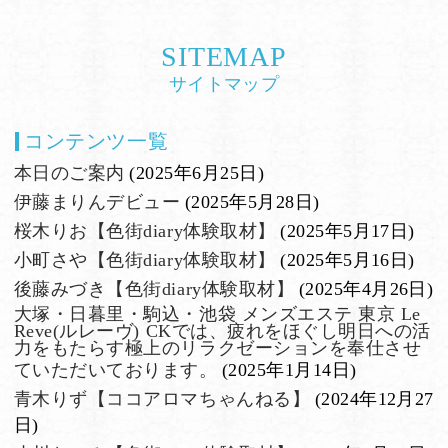
SITEMAP
サイトマップ
コンテンツ一覧
本日のご案内
(2025年6月25日)
伊藤まりんデビュー
(2025年5月28日)
桜木りお【色街diary体験取材】
(2025年5月17日)
小町さや【色街diary体験取材】
(2025年5月16日)
後藤みづき【色街diary体験取材】
(2025年4月26日)
大塚・日暮里・駒込・池袋 メンズエステ 東京 Le
Reve(ルレーヴ) CKでは、疲れをほぐし明日への活
力をもたらす極上のリラクゼーションを奉仕させ
ていただいております。
(2025年1月14日)
青木りず【ココアロマちゃんねる】
(2024年12月27
日)