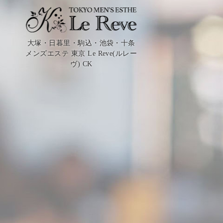
大塚・日暮里・駒込・池袋・十条
メンズエステ 東京 Le Reve(ルレー
ヴ) CK