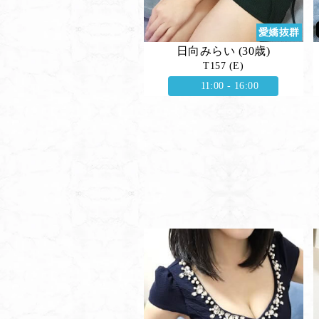
愛嬌抜群
日向みらい (30歳)
T157 (E)
11:00 - 16:00