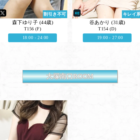
割引き不可
キレイ
森下ゆり子 (44歳)
谷あかり (31歳)
T156 (F)
T154 (D)
18:00 - 24:00
19:00 - 27:00
大塚南口ROOM