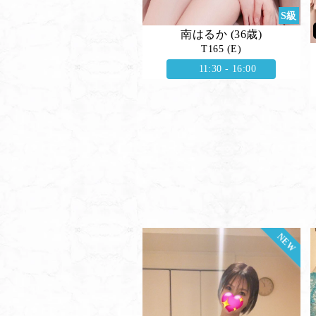
S級
南はるか (36歳)
T165 (E)
11:30 - 16:00
NEW