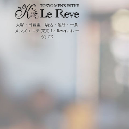
大塚・日暮里・駒込・池袋・十条
メンズエステ 東京 Le Reve(ルレー
ヴ) CK