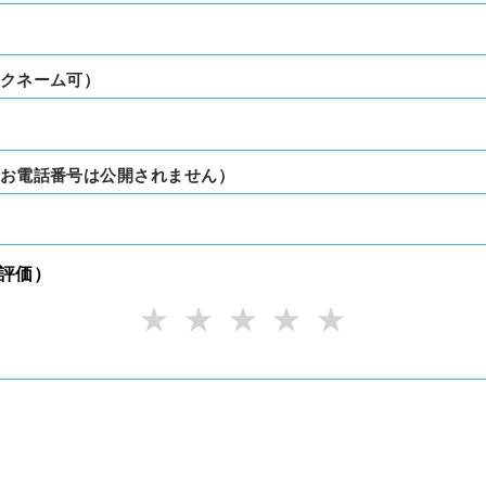
クネーム可）
お電話番号は公開されません）
階評価）
★
★
★
★
★