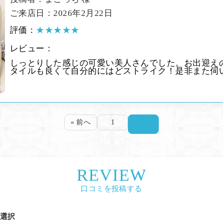
ご来店日：2026年2月22日
評価：
★★★★★
レビュー：
しっとりした感じの可愛い美人さんでした。お出迎え
タイルも良くて自分的にはどストライク！是非また伺
« 前へ
1
2
REVIEW
口コミを投稿する
選択